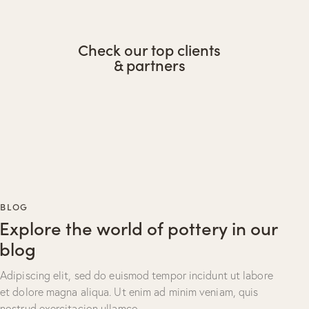
Check our top clients
& partners
BLOG
Explore the world of pottery in our
blog
Adipiscing elit, sed do euismod tempor incidunt ut labore
et dolore magna aliqua. Ut enim ad minim veniam, quis
nostrud exercitacion ullamco.