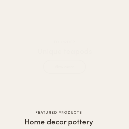
TO ORDER
Unique teapods
View More
FEATURED PRODUCTS
Home decor pottery